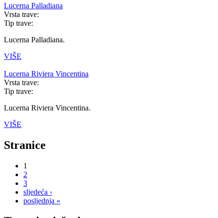
Lucerna Palladiana
Vrsta trave:
Tip trave:
Lucerna Palladiana.
VIŠE
Lucerna Riviera Vincentina
Vrsta trave:
Tip trave:
Lucerna Riviera Vincentina.
VIŠE
Stranice
1
2
3
sljedeća ›
posljednja »