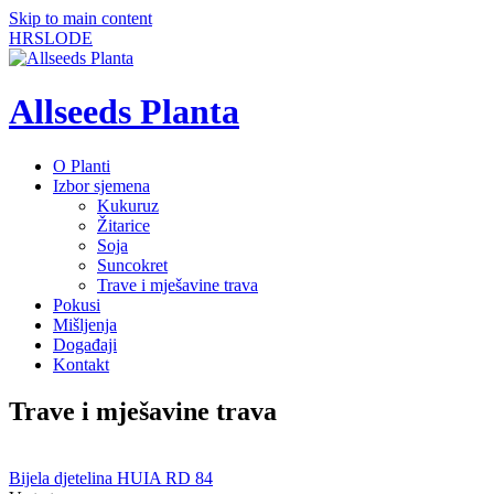
Skip to main content
HR
SLO
DE
Allseeds Planta
O Planti
Izbor sjemena
Kukuruz
Žitarice
Soja
Suncokret
Trave i mješavine trava
Pokusi
Mišljenja
Događaji
Kontakt
Trave i mješavine trava
Bijela djetelina HUIA RD 84