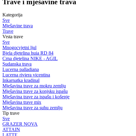
Trave i mješavine trava
Kategorija
Sve
Mješavine trava
Trave
Vrsta trave
Sve
Mnogocvjetni ljul
Bjela djetelina huia RD 84
Crna djetelina NIKE - AGIL
Sudanska trava
Lucerna palladiana
Lucerna riviera vicentina
Inkarnatka kradinal
Mješavina trave za mokru zemlju
Mješavina trave za konjsku ispašu
Mješavina trave za ispašu i košenje
Mješavina trave mix
Mješavina trave za suhu zemlju
Tip trave
Sve
GRAZER NOVA
ATTAIN
LATTE