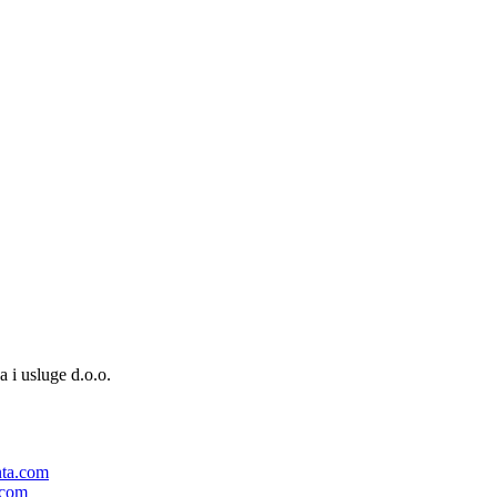
a i usluge d.o.o.
nta.com
.com