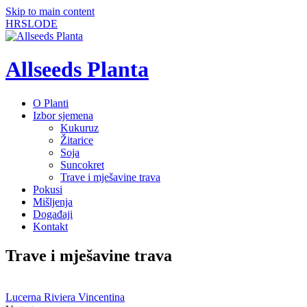
Skip to main content
HR
SLO
DE
Allseeds Planta
O Planti
Izbor sjemena
Kukuruz
Žitarice
Soja
Suncokret
Trave i mješavine trava
Pokusi
Mišljenja
Događaji
Kontakt
Trave i mješavine trava
Lucerna Riviera Vincentina