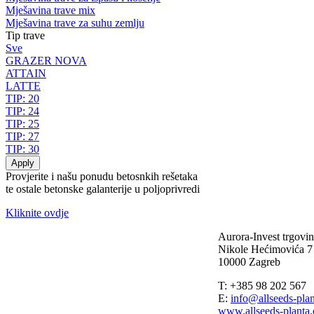
Mješavina trave mix
Mješavina trave za suhu zemlju
Tip trave
Sve
GRAZER NOVA
ATTAIN
LATTE
TIP: 20
TIP: 24
TIP: 25
TIP: 27
TIP: 30
Provjerite i našu ponudu betosnkih rešetaka
te ostale betonske galanterije u poljoprivredi
Kliknite ovdje
Aurora-Invest trgovin
Nikole Hećimovića 7
10000 Zagreb
T: +385 98 202 567
E:
info@allseeds-pla
www.allseeds-planta