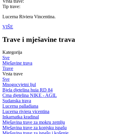
Vrsta trave:
Tip trave:
Lucerna Riviera Vincentina.
VIŠE
Trave i mješavine trava
Kategorija
Sve
Mješavine trava
Trave
Vrsta trave
Sve
Mnogocvjetni ljul
Bjela djetelina huia RD 84
Crna djetelina NIKE - AGIL
Sudanska trava
Lucerna palladiana
Lucerna riviera vicentina
Inkarnatka kradinal
Mješavina trave za mokru zemlju
Mješavina trave za konjsku ispašu
Mješavina trave za ispašu i košenje