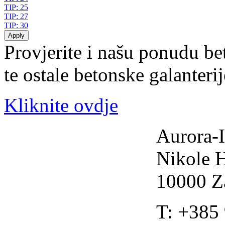
TIP: 25
TIP: 27
TIP: 30
Provjerite i našu ponudu be
te ostale betonske galanteri
Kliknite ovdje
Aurora-I
Nikole 
10000 Z
T: +385