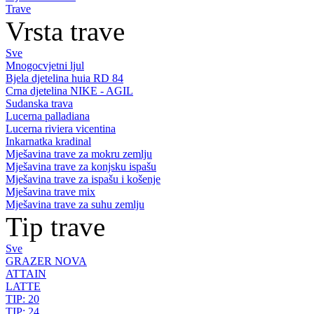
Trave
Vrsta trave
Sve
Mnogocvjetni ljul
Bjela djetelina huia RD 84
Crna djetelina NIKE - AGIL
Sudanska trava
Lucerna palladiana
Lucerna riviera vicentina
Inkarnatka kradinal
Mješavina trave za mokru zemlju
Mješavina trave za konjsku ispašu
Mješavina trave za ispašu i košenje
Mješavina trave mix
Mješavina trave za suhu zemlju
Tip trave
Sve
GRAZER NOVA
ATTAIN
LATTE
TIP: 20
TIP: 24