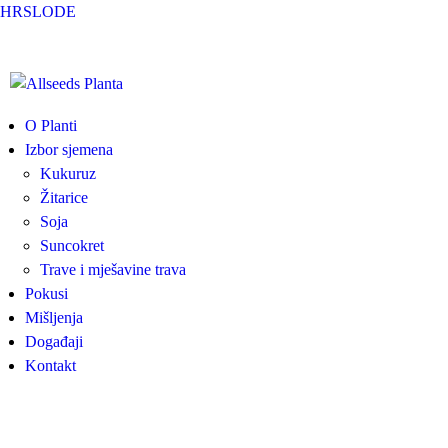
Skip to main content
HR
SLO
DE
Allseeds
O Planti
Izbor sjemena
Planta
Kukuruz
Žitarice
Soja
Suncokret
Trave i mješavine trava
Pokusi
Mišljenja
Događaji
Kontakt