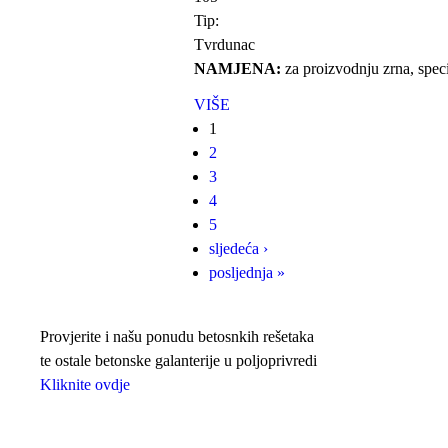
Tip:
Tvrdunac
NAMJENA:
za proizvodnju zrna, speci
VIŠE
1
Stranice
2
3
4
5
sljedeća ›
posljednja »
Provjerite i našu ponudu betosnkih rešetaka
te ostale betonske galanterije u poljoprivredi
Kliknite ovdje