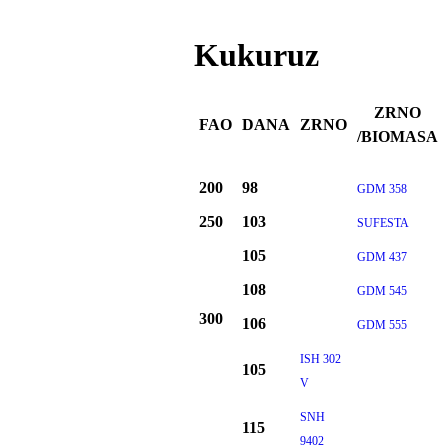
Kukuruz
ZRNO
FAO
DANA
ZRNO
/BIOMASA
200
98
GDM 358
250
103
SUFESTA
105
GDM 437
108
GDM 545
300
106
GDM 555
ISH 302
105
V
SNH
115
9402