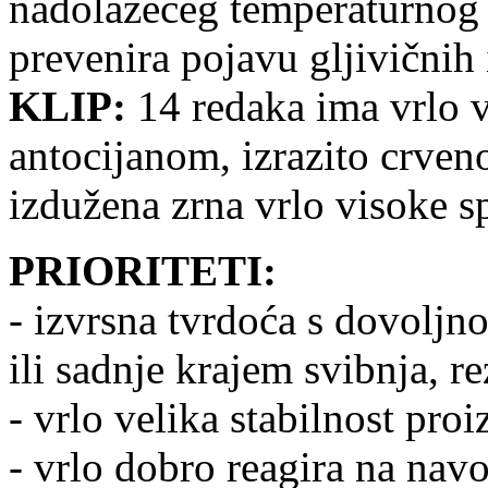
nadolazećeg temperaturnog s
prevenira pojavu gljivičnih 
KLIP:
14 redaka ima vrlo v
antocijanom, izrazito crveno
izdužena zrna vrlo visoke sp
PRIORITETI:
- izvrsna tvrdoća s dovoljno
ili sadnje krajem svibnja, re
- vrlo velika stabilnost pro
- vrlo dobro reagira na nav