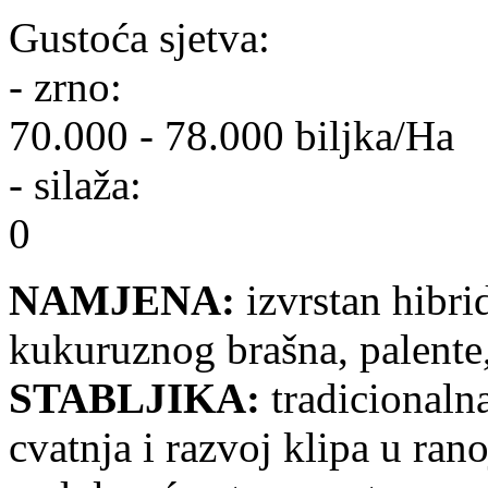
Gustoća sjetva:
- zrno:
70.000 - 78.000 biljka/Ha
- silaža:
0
NAMJENA:
izvrstan hibri
kukuruznog brašna, palente,
STABLJIKA:
tradicionalna
cvatnja i razvoj klipa u ran