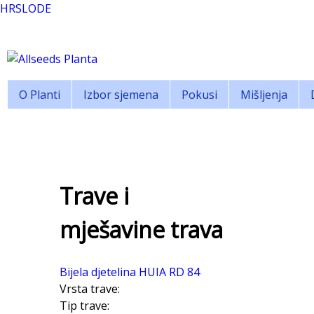
Skip to main content
HR
SLO
DE
Allseeds
O Planti
Izbor sjemena
Pokusi
Mišljenja
Planta
Trave i
mješavine trava
Bijela djetelina HUIA RD 84
Vrsta trave:
Tip trave: