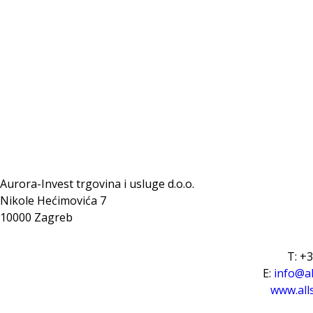
Aurora-Invest trgovina i usluge d.o.o.
Nikole Hećimovića 7
10000 Zagreb
T: +
E:
info@al
www.all