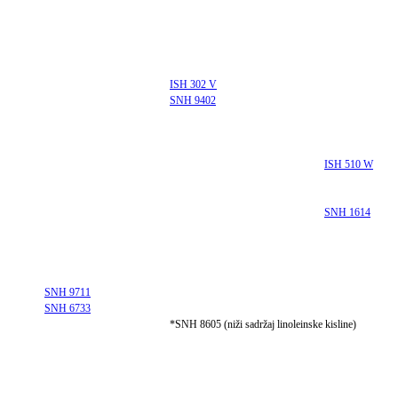
ISH 302 V
SNH 9402
ISH 510 W
SNH 1614
SNH 9711
SNH 6733
*SNH 8605 (niži sadržaj linoleinske kisline)