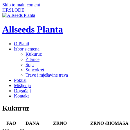
Skip to main content
HR
SLO
DE
Allseeds Planta
O Planti
Izbor sjemena
Kukuruz
Žitarice
Soja
Suncokret
Trave i mješavine trava
Pokusi
Mišljenja
Događaji
Kontakt
Kukuruz
FAO
DANA
ZRNO
ZRNO /BIOMASA