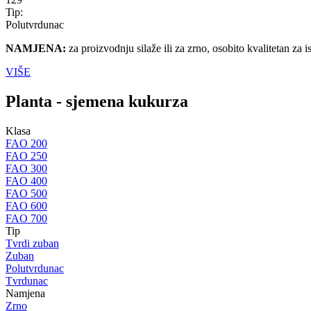
Tip:
Polutvrdunac
NAMJENA:
za proizvodnju silaže ili za zrno, osobito kvalitetan za i
VIŠE
Planta - sjemena kukurza
Klasa
FAO 200
FAO 250
FAO 300
FAO 400
FAO 500
FAO 600
FAO 700
Tip
Tvrdi zuban
Zuban
Polutvrdunac
Tvrdunac
Namjena
Zrno