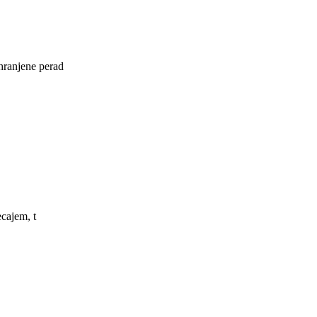
 hranjene perad
ecajem, t