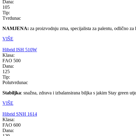
Dana:
105
Tip:
Tvrdunac
NAMJENA:
za proizvodnju zrna, specijalista za palentu, odlično za
VIŠE
Hibrid ISH 510W
Klasa:
FAO 500
Dana:
125
Tip:
Polutvrdunac
Stabiljka
: snažna, zdrava i izbalansirana biljka s jakim Stay green utj
VIŠE
Hibrid SNH 1614
Klasa:
FAO 600
Dana:
129