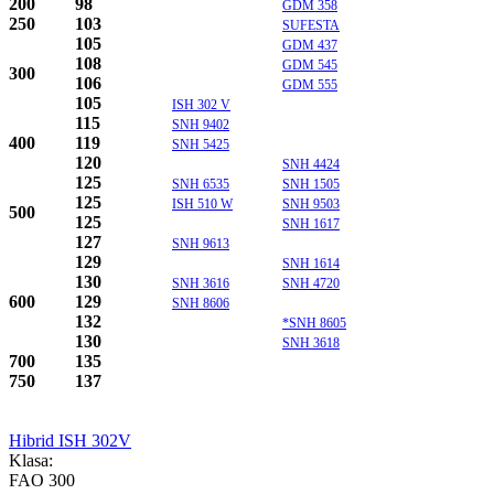
200
98
GDM 358
250
103
SUFESTA
105
GDM 437
108
GDM 545
300
106
GDM 555
105
ISH 302 V
115
SNH 9402
400
119
SNH 5425
120
SNH 4424
125
SNH 6535
SNH 1505
125
ISH 510 W
SNH 9503
500
125
SNH 1617
127
SNH 9613
129
SNH 1614
130
SNH 3616
SNH 4720
600
129
SNH 8606
132
*SNH 8605
130
SNH 3618
700
135
750
137
Hibrid ISH 302V
Klasa:
FAO 300