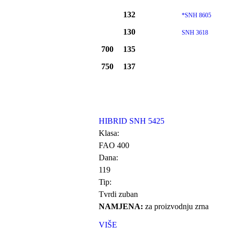
132
*SNH 8605
130
SNH 3618
700
135
750
137
HIBRID SNH 5425
Klasa:
FAO 400
Dana:
119
Tip:
Tvrdi zuban
NAMJENA:
za proizvodnju zrna
VIŠE