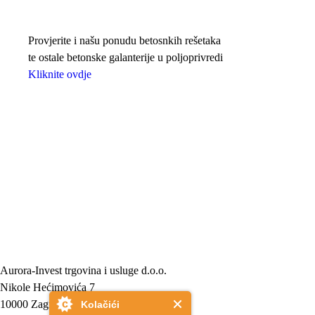
Provjerite i našu ponudu betosnkih rešetaka
te ostale betonske galanterije u poljoprivredi
Kliknite ovdje
Aurora-Invest trgovina i usluge d.o.o.
Nikole Hećimovića 7
10000 Zagreb
Kolačići