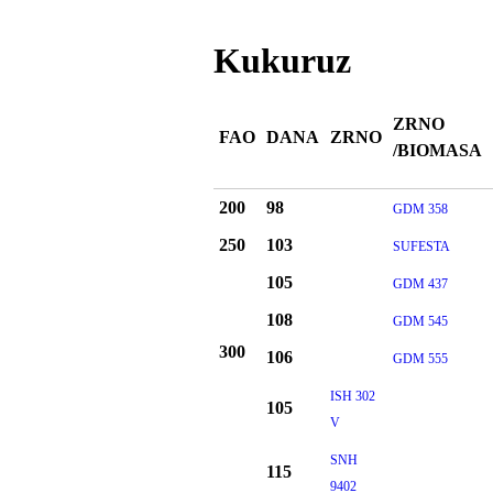
Kukuruz
ZRNO
FAO
DANA
ZRNO
/BIOMASA
200
98
GDM 358
250
103
SUFESTA
105
GDM 437
108
GDM 545
300
106
GDM 555
ISH 302
105
V
SNH
115
9402