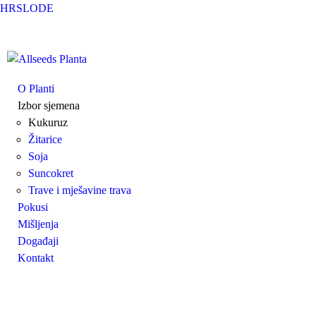
Skip to main content
HR
SLO
DE
Allseeds
O Planti
Izbor sjemena
Planta
Kukuruz
Žitarice
Soja
Suncokret
Trave i mješavine trava
Pokusi
Mišljenja
Događaji
Kontakt