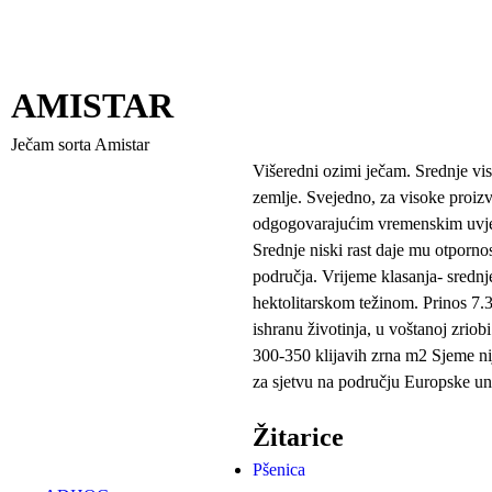
AMISTAR
Ječam sorta Amistar
Višeredni ozimi ječam. Srednje vis
zemlje. Svejedno, za visoke proizv
odgogovarajućim vremenskim uvjeti
Srednje niski rast daje mu otporno
područja. Vrijeme klasanja- sredn
hektolitarskom težinom. Prinos 7
ishranu životinja, u voštanoj zriob
300-350 klijavih zrna m2 Sjeme nij
za sjetvu na području Europske un
Žitarice
Pšenica