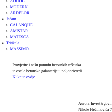
ADHOC
MODERN
ARDELOR
Ječam
CALANQUE
AMISTAR
MATESCA
Tritikala
MASSIMO
Provjerite i našu ponudu betosnkih rešetaka
te ostale betonske galanterije u poljoprivredi
Kliknite ovdje
Aurora-Invest trgovin
Nikole Hećimovića 7