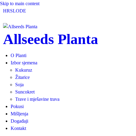
Skip to main content
HR
SLO
DE
Allseeds Planta
O Planti
Izbor sjemena
Kukuruz
Žitarice
Soja
Suncokret
Trave i mješavine trava
Pokusi
Mišljenja
Događaji
Kontakt