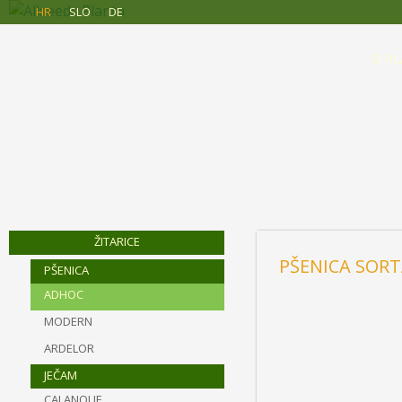
Allseeds
Skip to main content
HR
SLO
DE
Planta
O PL
ŽITARICE
PŠENICA SOR
PŠENICA
ADHOC
MODERN
ARDELOR
JEČAM
CALANQUE