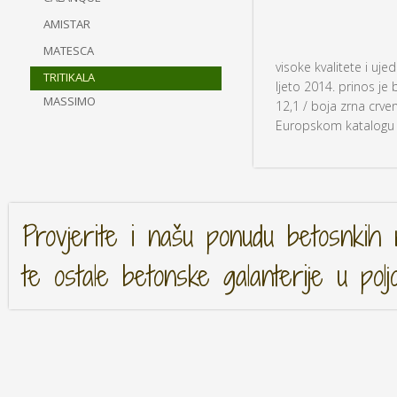
AMISTAR
MATESCA
visoke kvalitete i u
TRITIKALA
ljeto 2014. prinos je
MASSIMO
12,1 / boja zrna crven
Europskom katalogu d
Provjerite i našu ponudu betosnkih 
te ostale betonske galanterije u polj