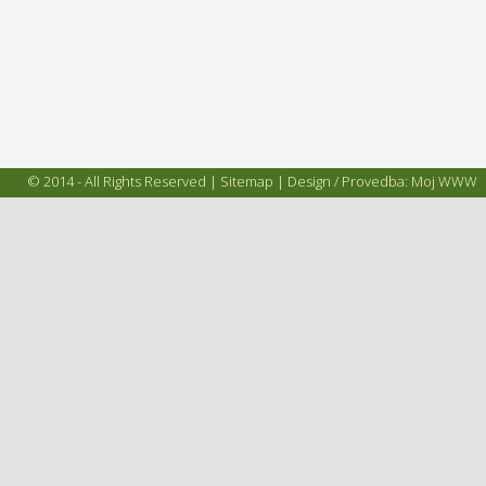
© 2014 - All Rights Reserved |
Sitemap
| Design / Provedba:
Moj WWW