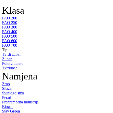
Klasa
FAO 200
FAO 250
FAO 300
FAO 400
FAO 500
FAO 600
FAO 700
Tip
Tvrdi zuban
Zuban
Polutvrdunac
Tvrdunac
Namjena
Zrno
Silaža
Svinjogojstvo
Perad
Prehrambena industrija
Biogas
Stay Green