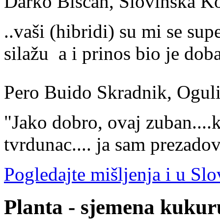
Darko Biščan, Slovinska K
..vaši (hibridi) su mi se sup
silažu a i prinos bio je doba
Pero Buido Skradnik, Ogul
"Jako dobro, ovaj zuban....ka
tvrdunac.... ja sam prezadov
Pogledajte mišljenja i u Slov
Planta - sjemena kukur