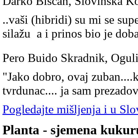
Darko Biščan, Slovinska K
..vaši (hibridi) su mi se sup
silažu a i prinos bio je doba
Pero Buido Skradnik, Ogul
"Jako dobro, ovaj zuban....ka
tvrdunac.... ja sam prezadov
Pogledajte mišljenja i u Slov
Planta - sjemena kukur