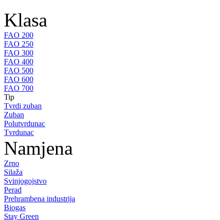
Klasa
FAO 200
FAO 250
FAO 300
FAO 400
FAO 500
FAO 600
FAO 700
Tip
Tvrdi zuban
Zuban
Polutvrdunac
Tvrdunac
Namjena
Zrno
Silaža
Svinjogojstvo
Perad
Prehrambena industrija
Biogas
Stay Green