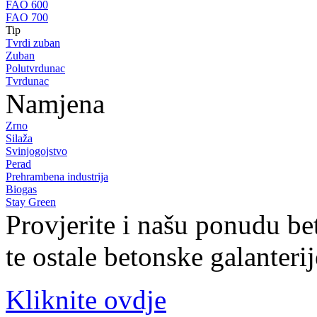
FAO 600
FAO 700
Tip
Tvrdi zuban
Zuban
Polutvrdunac
Tvrdunac
Namjena
Zrno
Silaža
Svinjogojstvo
Perad
Prehrambena industrija
Biogas
Stay Green
Provjerite i našu ponudu be
te ostale betonske galanteri
Kliknite ovdje