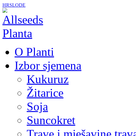
Skip to main content
HR
SLO
DE
O Planti
Allseeds
Planta
Izbor sjemena
Kukuruz
Žitarice
Soja
Suncokret
Trave i mješavine trav