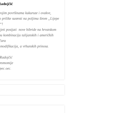
Radojčić
vojim površinama kukuruze i ovakve,
 prilike susresti na poljima širom „Lijepe
“!
tjeti posijati nove hibride na hrvatskom
tnu kombinaciju talijanskih i američkih
čara
 modifikacija, a vrhunskih prinosa.
Radojčić
gromomije
ec.oec.