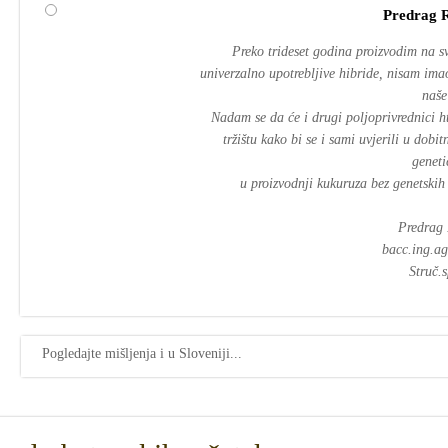
Predrag 
Preko trideset godina proizvodim na s
univerzalno upotrebljive hibride, nisam imao
naše
Nadam se da će i drugi poljoprivrednici h
tržištu kako bi se i sami uvjerili u dobi
geneti
u proizvodnji kukuruza bez genetskih
Predrag 
bacc.ing.a
Struč.sp
Pogledajte mišljenja i u Sloveniji...