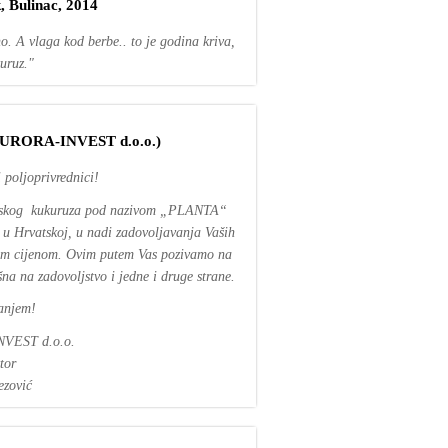
, Bulinac, 2014
o. A vlaga kod berbe.. to je godina kriva,
uruz."
(AURORA-INVEST d.o.o.)
 poljoprivrednici!
menskog kukuruza pod nazivom „PLANTA“
 u Hrvatskoj, u nadi zadovoljavanja Vaših
ivom cijenom. Ovim putem Vas pozivamo na
na na zadovoljstvo i jedne i druge strane.
anjem!
VEST d.o.o.
tor
ezović