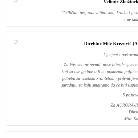
Velimir Zbožinek
"Odličan, pet, zadovoljan sam, kratko i jasn
a ne kuk
Direktor Mile Krezović 
Cjenjeni i poštovani
Za Vas smo pripremili nove hibride sje
koji su ove godine bili na pokusnim poljima
potreba za visokom kvalitetom i prihvatlj
suradnju, za koju smatramo da će biti uspješ
S poštov
Za AURORA-IN
Direk
Mile Kr