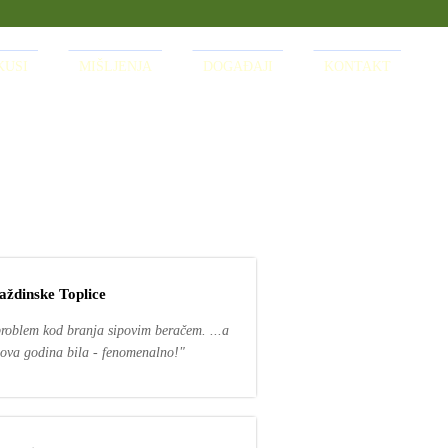
KUSI
MIŠLJENJA
DOGAĐAJI
KONTAKT
aždinske Toplice
 problem kod branja sipovim beračem. ...a
e ova godina bila - fenomenalno!"