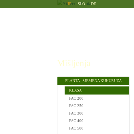
Allseeds
Skip to main content
HR
SLO
DE
Planta
Mišljenja
PLANTA - SJEMENA KUKURUZA
KLASA
FAO 200
FAO 250
FAO 300
FAO 400
FAO 500