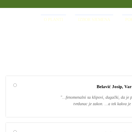
O PLANTI
IZBOR SJEMENA
PO
Belavić Josip, Var
"...fenomenalni su klipovi, dugački, da je
tvrdunac je zakon. ...a tek kakva j