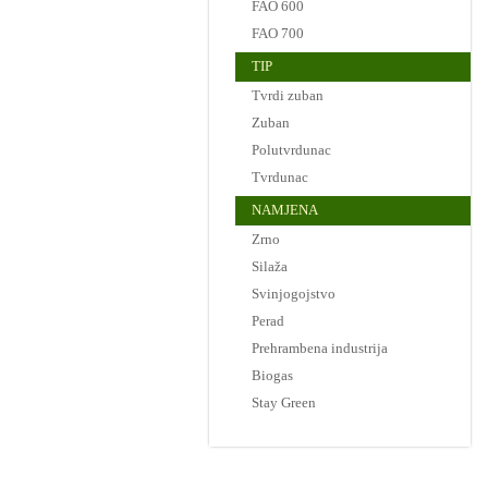
FAO 600
FAO 700
TIP
Tvrdi zuban
Zuban
Polutvrdunac
Tvrdunac
NAMJENA
Zrno
Silaža
Svinjogojstvo
Perad
Prehrambena industrija
Biogas
Stay Green