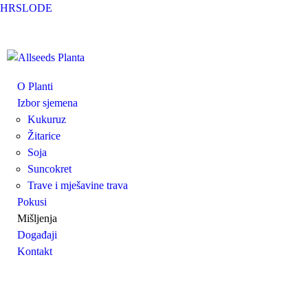
Skip to main content
HR
SLO
DE
Allseeds
O Planti
Izbor sjemena
Planta
Kukuruz
Žitarice
Soja
Suncokret
Trave i mješavine trava
Pokusi
Mišljenja
Događaji
Kontakt