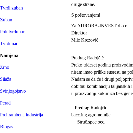
druge strane.
Tvrdi zuban
S poštovanjem!
Zuban
Za AURORA-INVEST d.o.o.
Polutvrdunac
Direktor
Mile Krezović
Tvrdunac
Namjena
Predrag Radojčić
Preko trideset godina proizvodim
Zrno
nisam imao prilike susresti na po
Silaža
Nadam se da će i drugi poljoprivre
dobitnu kombinaciju talijanskih i
Svinjogojstvo
u proizvodnji kukuruza bez genet
Perad
Predrag Radojčić
Prehrambena industrija
bacc.ing.agromomije
Struč.spec.oec.
Biogas