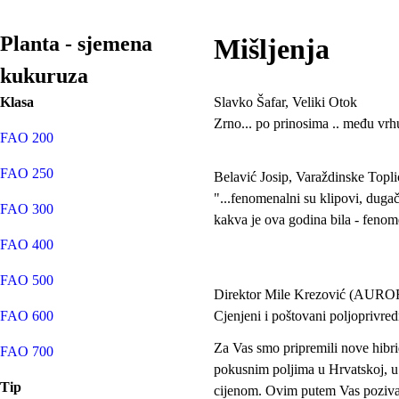
Planta - sjemena
Mišljenja
kukuruza
Klasa
Slavko Šafar, Veliki Otok
Zrno... po prinosima .. među vrh
FAO 200
FAO 250
Belavić Josip, Varaždinske Topli
"...fenomenalni su klipovi, dugač
FAO 300
kakva je ova godina bila - feno
FAO 400
FAO 500
Direktor Mile Krezović (AUR
FAO 600
Cjenjeni i poštovani poljoprivred
Za Vas smo pripremili nove hib
FAO 700
pokusnim poljima u Hrvatskoj, u 
Tip
cijenom. Ovim putem Vas pozivamo