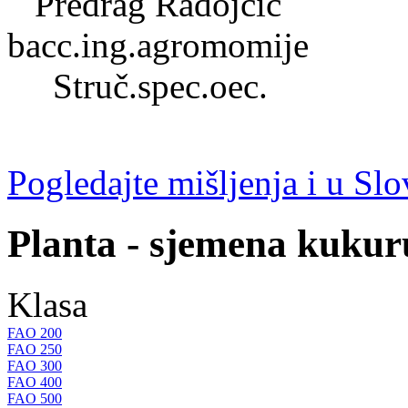
Predrag Radojčić
bacc.ing.agromomije
Struč.spec.oec.
Pogledajte mišljenja i u Slov
Planta - sjemena kukur
Klasa
FAO 200
FAO 250
FAO 300
FAO 400
FAO 500