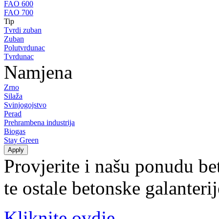
FAO 600
FAO 700
Tip
Tvrdi zuban
Zuban
Polutvrdunac
Tvrdunac
Namjena
Zrno
Silaža
Svinjogojstvo
Perad
Prehrambena industrija
Biogas
Stay Green
Provjerite i našu ponudu be
te ostale betonske galanteri
Kliknite ovdje