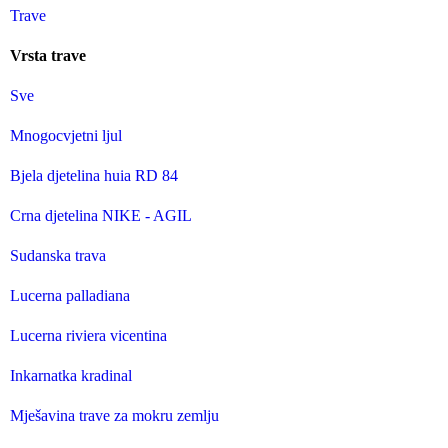
Trave
Vrsta trave
Sve
Mnogocvjetni ljul
Bjela djetelina huia RD 84
Crna djetelina NIKE - AGIL
Sudanska trava
Lucerna palladiana
Lucerna riviera vicentina
Inkarnatka kradinal
Mješavina trave za mokru zemlju