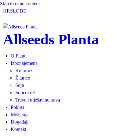
Skip to main content
HR
SLO
DE
Allseeds Planta
O Planti
Izbor sjemena
Kukuruz
Žitarice
Soja
Suncokret
Trave i mješavine trava
Pokusi
Mišljenja
Događaji
Kontakt