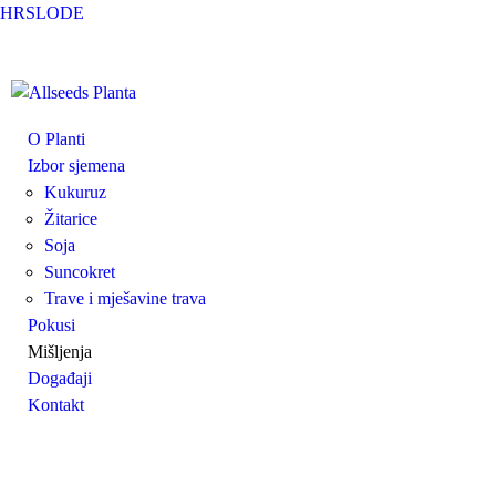
Skip to main content
HR
SLO
DE
Allseeds
O Planti
Izbor sjemena
Planta
Kukuruz
Žitarice
Soja
Suncokret
Trave i mješavine trava
Pokusi
Mišljenja
Događaji
Kontakt