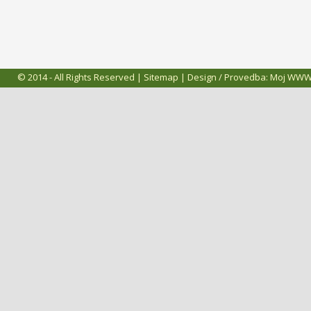
© 2014 - All Rights Reserved |
Sitemap
| Design / Provedba:
Moj WW