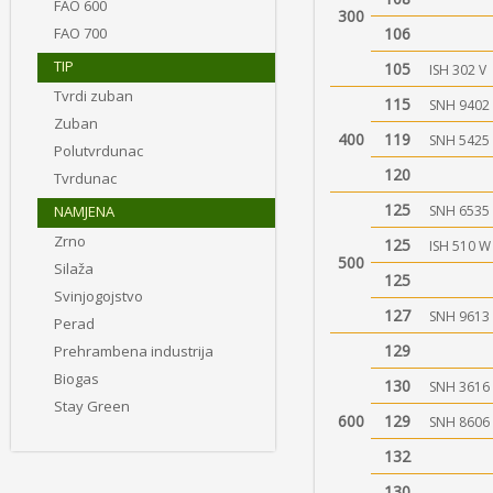
FAO 600
300
FAO 700
106
TIP
105
ISH 302 V
Tvrdi zuban
115
SNH 9402
Zuban
400
119
SNH 5425
Polutvrdunac
120
Tvrdunac
125
NAMJENA
SNH 6535
Zrno
125
ISH 510 W
500
Silaža
125
Svinjogojstvo
127
SNH 9613
Perad
129
Prehrambena industrija
Biogas
130
SNH 3616
Stay Green
600
129
SNH 8606
132
130