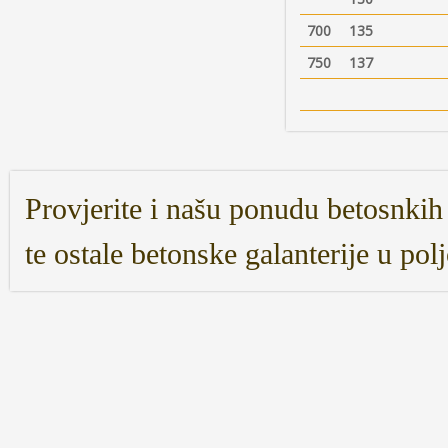
700
135
750
137
Provjerite i našu ponudu betosnkih
te ostale betonske galanterije u pol