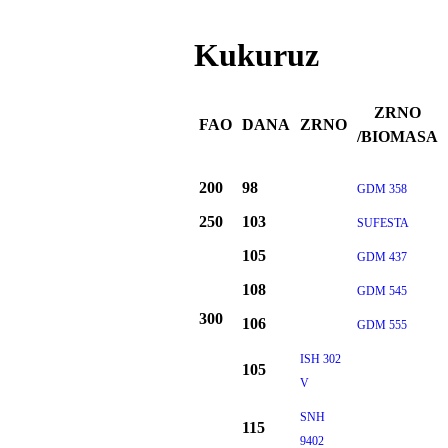
Kukuruz
ZRNO
FAO
DANA
ZRNO
/BIOMASA
200
98
GDM 358
250
103
SUFESTA
105
GDM 437
108
GDM 545
300
106
GDM 555
ISH 302
105
V
SNH
115
9402