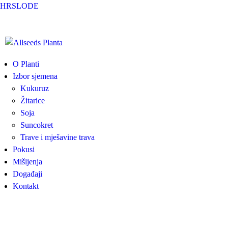
Skip to main content
HR
SLO
DE
Allseeds
O Planti
Izbor sjemena
Planta
Kukuruz
Žitarice
Soja
Suncokret
Trave i mješavine trava
Pokusi
Mišljenja
Događaji
Kontakt