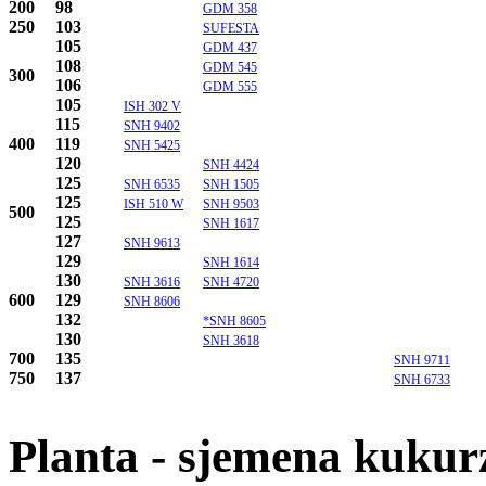
200
98
GDM 358
250
103
SUFESTA
105
GDM 437
108
GDM 545
300
106
GDM 555
105
ISH 302 V
115
SNH 9402
400
119
SNH 5425
120
SNH 4424
125
SNH 6535
SNH 1505
125
ISH 510 W
SNH 9503
500
125
SNH 1617
127
SNH 9613
129
SNH 1614
130
SNH 3616
SNH 4720
600
129
SNH 8606
132
*SNH 8605
130
SNH 3618
700
135
SNH 9711
750
137
SNH 6733
Planta - sjemena kukur